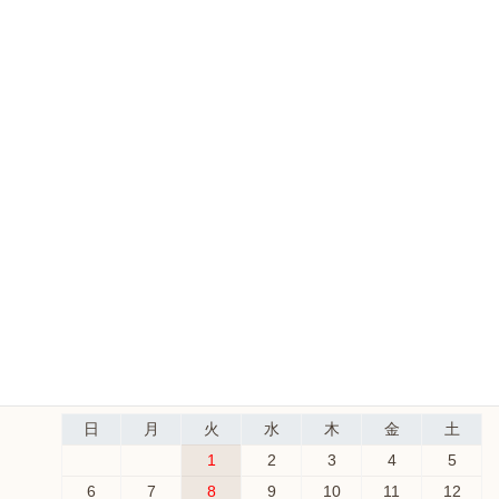
お
知
ら
営業日カレンダー
せ
と
日
月
火
水
木
金
土
珈
1
琲
メ
2
3
4
5
6
7
8
ニ
9
10
11
12
13
14
15
ュ
16
17
18
19
20
21
22
ー
23
24
25
26
27
28
29
30
31
今月(2026年8月)
日
月
火
水
木
金
土
1
2
3
4
5
6
7
8
9
10
11
12